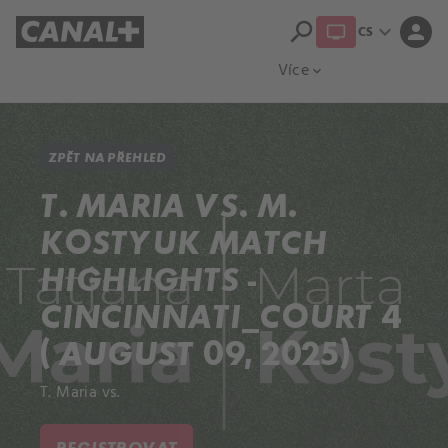
search
expand_more
person
CS
Přehled titulů
Apple TV
Moloch
Více
expand_more
ZPĚT NA PŘEHLED
T. MARIA VS. M.
KOSTYUK MATCH
HIGHLIGHTS -
CINCINNATI_COURT 4
( AUGUST 09, 2025)
T. Maria vs.
REGISTROVAT