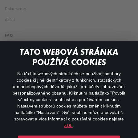
Dokumenty
Akční
FAQ
Můj účet
TATO WEBOVÁ STRÁNKA
Důležité odkazy
POUŽÍVÁ COOKIES
Na těchto webových stránkách se používají soubory
facebook
instagram
cookies či jiné identifikátory z funkčních, statistických
a marketingových důvodů, jakož i pro účely zobrazování
personalizovaného obsahu. Kliknutím na tlačítko "Povolit
youtube
všechny cookies" souhlasíte s používáním cookies.
Nastavení souborů cookies můžete změnit kliknutím
na tlačítko "Nastavení". Svůj souhlas můžete odvolat či
spravovat a více informací o používání cookies najdete
ZDE
.