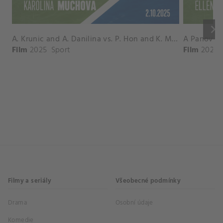
keyboard_arrow_right
A. Krunic and A. Danilina vs. P. Hon and K. Muchova Match Highlights - BEIJING_Capital Group Diamond ( October 02, 2025)
Film
2025
Sport
Film
2026
Filmy a seriály
Všeobecné podmínky
Drama
Osobní údaje
Komedie