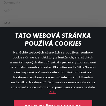
Dokumenty
Akční
FAQ
Můj účet
TATO WEBOVÁ STRÁNKA
Důležité odkazy
POUŽÍVÁ COOKIES
Na těchto webových stránkách se používají soubory
facebook
instagram
cookies či jiné identifikátory z funkčních, statistických
a marketingových důvodů, jakož i pro účely zobrazování
personalizovaného obsahu. Kliknutím na tlačítko "Povolit
youtube
všechny cookies" souhlasíte s používáním cookies.
Nastavení souborů cookies můžete změnit kliknutím
na tlačítko "Nastavení". Svůj souhlas můžete odvolat či
spravovat a více informací o používání cookies najdete
ZDE
.
Canal+ Luxembourg S. à r.l. se sídlem Rue Albert Borschette 4,