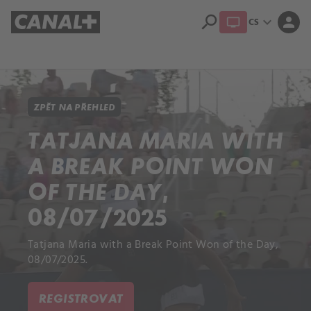
search
expand_more
person
CS
Přehled titulů
Apple TV
Moloch
Dcera národa
ZPĚT NA PŘEHLED
TATJANA MARIA WITH
A BREAK POINT WON
OF THE DAY,
08/07/2025
Tatjana Maria with a Break Point Won of the Day,
08/07/2025.
REGISTROVAT