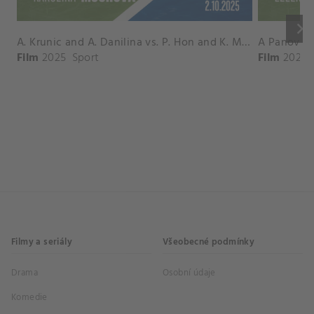
keyboard_arrow_right
A. Krunic and A. Danilina vs. P. Hon and K. Muchova Match Highlights - BEIJING_Capital Group Diamond ( October 02, 2025)
Film
2025
Sport
Film
2026
Filmy a seriály
Všeobecné podmínky
Drama
Osobní údaje
Komedie