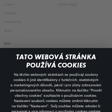
Drama
Osobní údaje
Komedie
Dokumenty
Akční
FAQ
Můj účet
TATO WEBOVÁ STRÁNKA
Důležité odkazy
POUŽÍVÁ COOKIES
Na těchto webových stránkách se používají soubory
facebook
instagram
cookies či jiné identifikátory z funkčních, statistických
a marketingových důvodů, jakož i pro účely zobrazování
personalizovaného obsahu. Kliknutím na tlačítko "Povolit
youtube
všechny cookies" souhlasíte s používáním cookies.
Nastavení souborů cookies můžete změnit kliknutím
na tlačítko "Nastavení". Svůj souhlas můžete odvolat či
spravovat a více informací o používání cookies najdete