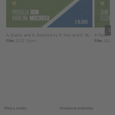
keyboard_arrow_right
A. Krunic and A. Danilina vs. P. Hon and K. Muchova Match Highlights - BEIJING_Capital Group Diamond ( October 02, 2025)
Film
2025
Sport
Film
2026
Filmy a seriály
Všeobecné podmínky