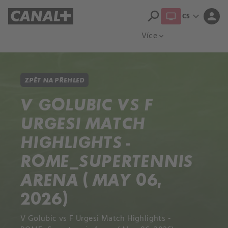
search
expand_more
person
CS
Přehled titulů
Apple TV
Moloch
Více
expand_more
ZPĚT NA PŘEHLED
V GOLUBIC VS F
URGESI MATCH
HIGHLIGHTS -
ROME_SUPERTENNIS
ARENA ( MAY 06,
2026)
V Golubic vs F Urgesi Match Highlights -