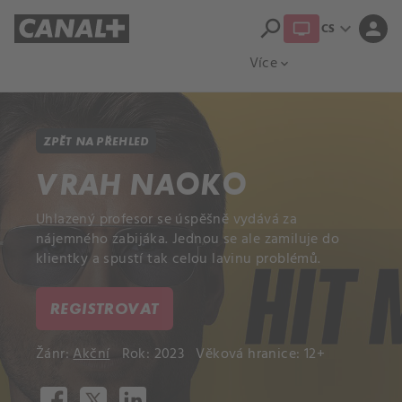
search
expand_more
person
CS
Přehled titulů
Apple TV
Moloch
Více
expand_more
ZPĚT NA PŘEHLED
VRAH NAOKO
Uhlazený profesor se úspěšně vydává za
nájemného zabijáka. Jednou se ale zamiluje do
klientky a spustí tak celou lavinu problémů.
REGISTROVAT
Žánr:
Akční
Rok: 2023
Věková hranice: 12+