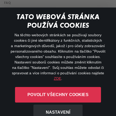
FAQ
Můj účet
TATO WEBOVÁ STRÁNKA
Důležité odkazy
POUŽÍVÁ COOKIES
Na těchto webových stránkách se používají soubory
facebook
instagram
cookies či jiné identifikátory z funkčních, statistických
a marketingových důvodů, jakož i pro účely zobrazování
personalizovaného obsahu. Kliknutím na tlačítko "Povolit
youtube
všechny cookies" souhlasíte s používáním cookies.
Nastavení souborů cookies můžete změnit kliknutím
na tlačítko "Nastavení". Svůj souhlas můžete odvolat či
spravovat a více informací o používání cookies najdete
ZDE
.
Canal+ Luxembourg S. à r.l. se sídlem Rue Albert Borschette 4,
L-1246 Luxembourg R.C.S.
POVOLIT VŠECHNY COOKIES
Luxembourg: B 87.905
Všechna práva vyhrazena
NASTAVENÍ
©
2026