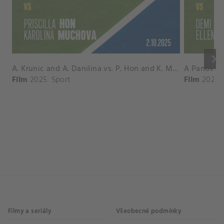
keyboard_arrow_right
A. Krunic and A. Danilina vs. P. Hon and K. Muchova Match Highlights - BEIJING_Capital Group Diamond ( October 02, 2025)
Film
2025
Sport
Film
2026
Filmy a seriály
Všeobecné podmínky