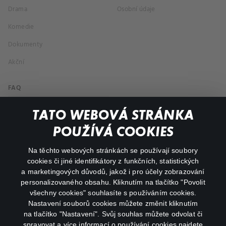
Drama
Osobní údaje
Komedie
Dokumenty
Akční
FAQ
Můj účet
TATO WEBOVÁ STRÁNKA
Důležité odkazy
POUŽÍVÁ COOKIES
Na těchto webových stránkách se používají soubory
facebook
instagram
cookies či jiné identifikátory z funkčních, statistických
a marketingových důvodů, jakož i pro účely zobrazování
personalizovaného obsahu. Kliknutím na tlačítko "Povolit
youtube
všechny cookies" souhlasíte s používáním cookies.
Nastavení souborů cookies můžete změnit kliknutím
na tlačítko "Nastavení". Svůj souhlas můžete odvolat či
spravovat a více informací o používání cookies najdete