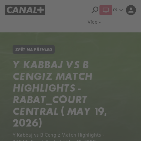
search
expand_more
person
CS
Přehled titulů
Apple TV
Moloch
Více
expand_more
ZPĚT NA PŘEHLED
Y KABBAJ VS B
CENGIZ MATCH
HIGHLIGHTS -
RABAT_COURT
CENTRAL ( MAY 19,
2026)
Y Kabbaj vs B Cengiz Match Highlights -