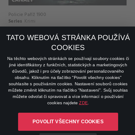
Policie Paříž 1900
Series
Krimi
TATO WEBOVÁ STRÁNKA POUŽÍVÁ
COOKIES
Na těchto webových stránkách se používají soubory cookies či
jiné identifikátory z funkčních, statistických a marketingových
důvodů, jakož i pro účely zobrazování personalizovaného
obsahu. Kliknutím na tlačítko "Povolit všechny cookies"
souhlasíte s používáním cookies. Nastavení souborů cookies
můžete změnit kliknutím na tlačítko "Nastavení". Svůj souhlas
můžete odvolat či spravovat a více informací o používání
cookies najdete
ZDE
.
Gangster Ka: Afričan
Film
2014
Drama
,
Krimi
,
Thriller
POVOLIT VŠECHNY COOKIES