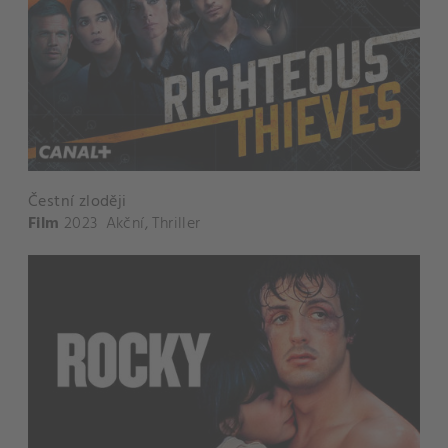
Čestní zloději
Film
2023
Akční
,
Thriller