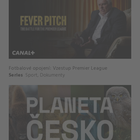
Fotbalové opojení: Vzestup Premier League
Series
Sport
,
Dokumenty