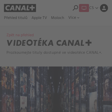
search
CS
expand_more
person
Více
Přehled titulů
Apple TV
Moloch
expand_more
Zpět na přehled
VIDEOTÉKA CANAL+
Prozkoumejte tituly dostupné ve videotéce CANAL+.