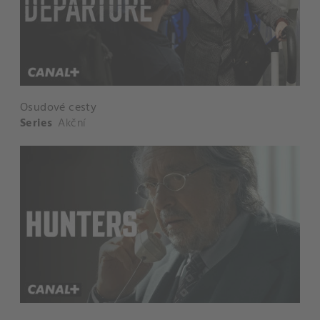
Osudové cesty
Series
Akční