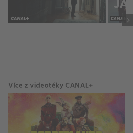
keyboard_arrow_right
Více z videotéky CANAL+