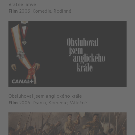
Vratné lahve
Film
2006
Komedie
,
Rodinné
Obsluhoval jsem anglického krále
Film
2006
Drama
,
Komedie
,
Válečné