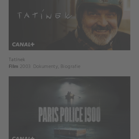
Tatínek
Film
2003
Dokumenty
,
Biografie