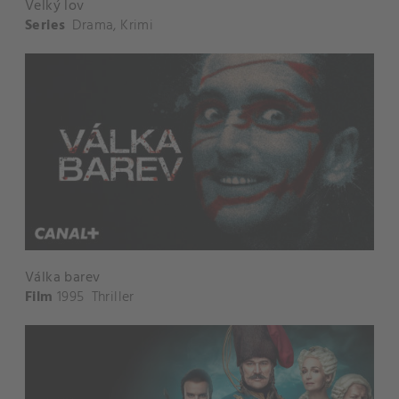
Velký lov
Series
Drama
,
Krimi
Válka barev
Film
1995
Thriller