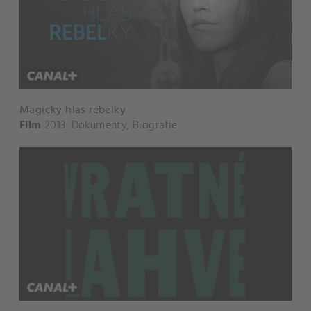
Magický hlas rebelky
Film
2013
Dokumenty
,
Biografie