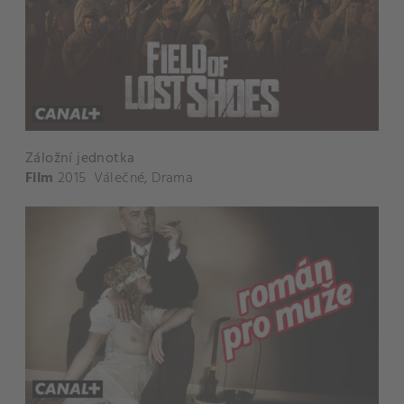
Záložní jednotka
Film
2015
Válečné
,
Drama