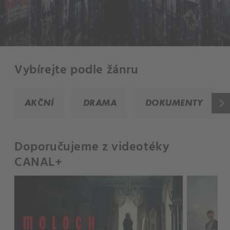
Vybírejte podle žánru
keyboard_arrow_right
AKČNÍ
DRAMA
DOKUMENTY
Doporučujeme z videotéky
CANAL+