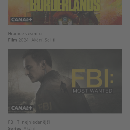
Hranice vesmíru
Film
2024
Akční
,
Sci-fi
FBI: Ti nejhledanější
Series
Akční