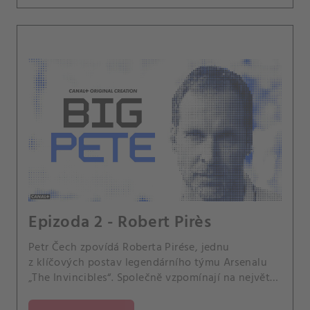
Epizoda 2 - Robert Pirès
Petr Čech zpovídá Roberta Pirése, jednu
z klíčových postav legendárního týmu Arsenalu
„The Invincibles“. Společně vzpomínají na největší
momenty Pirésovy kariéry a éru, která změnila
anglický fotbal.