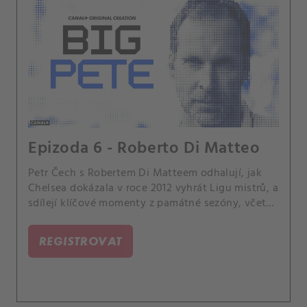
Epizoda 6 - Roberto Di Matteo
Petr Čech s Robertem Di Matteem odhalují, jak
Chelsea dokázala v roce 2012 vyhrát Ligu mistrů, a
sdílejí klíčové momenty z památné sezóny, včetně
málo známých detailů. Di Matteo také popisuje
náročnost trenérského řemesla — tlak, rychlá
REGISTROVAT
rozhodnutí i neustálou kontrolu médií.