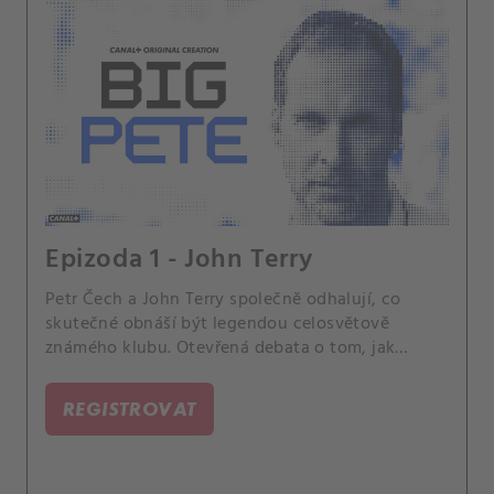
Epizoda 1 - John Terry
Petr Čech a John Terry společně odhalují, co
skutečné obnáší být legendou celosvětově
známého klubu. Otevřená debata o tom, jak
zůstat psychicky silný, udržet si pokoru, a
zároveň se vyrovnat s obrovským zájmem médií a
REGISTROVAT
veřejnosti.