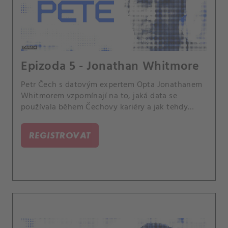
Epizoda 5 - Jonathan Whitmore
Petr Čech s datovým expertem Opta Jonathanem
Whitmorem vzpomínají na to, jaká data se
používala během Čechovy kariéry a jak tehdy
ovlivňovala přípravu hráčů i rozhodování trenérů.
Zároveň popisují, jak dnešní detailní a komplexní
REGISTROVAT
analýzy proměňují fotbal a jak mohou data
formovat jeho budoucnost.