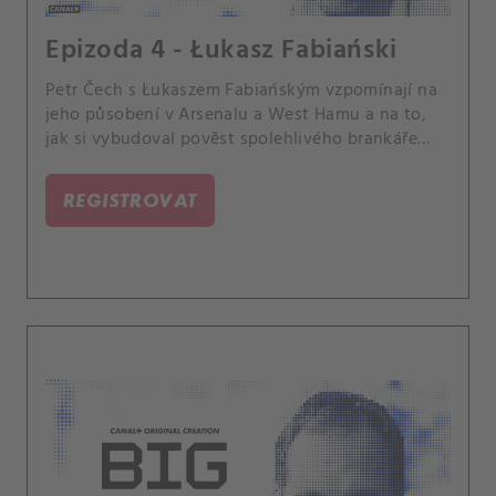
Epizoda 4 - Łukasz Fabiański
Petr Čech s Łukaszem Fabiańským vzpomínají na
jeho působení v Arsenalu a West Hamu a na to,
jak si vybudoval pověst spolehlivého brankáře
Premier League. Společně rozebírají, jak se
profesionální hráč připravuje na závěr kariéry – co
REGISTROVAT
řeší, čeho se obává a jak si plánuje život po
fotbale.