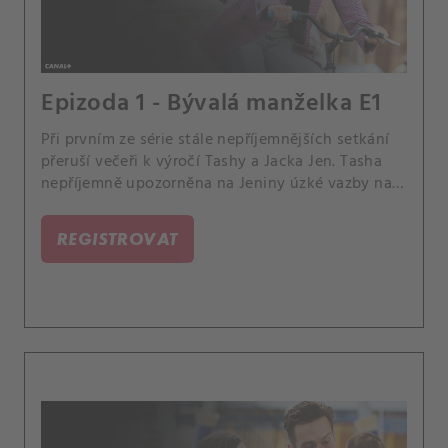
Epizoda 1 - Bývalá manželka E1
Při prvním ze série stále nepříjemnějších setkání
přeruší večeři k výročí Tashy a Jacka Jen. Tasha
nepříjemně upozorněna na Jeniny úzké vazby na
Jackovu rodinu, strach ji přiměje požádat Jacka,
aby s Jen přerušil kontakt.
REGISTROVAT