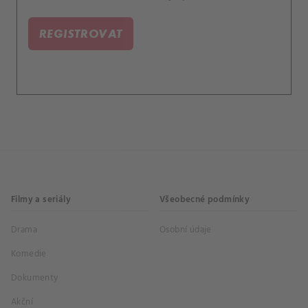
dálnici někteří bojují o přežití, jiní utíkají k
novému životu bez minulosti.
REGISTROVAT
Filmy a seriály
Všeobecné podmínky
Drama
Osobní údaje
Komedie
Dokumenty
Akční