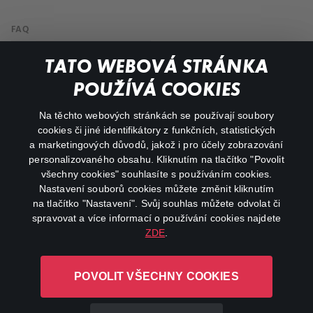
FAQ
Můj účet
TATO WEBOVÁ STRÁNKA
Důležité odkazy
POUŽÍVÁ COOKIES
Na těchto webových stránkách se používají soubory
facebook
instagram
cookies či jiné identifikátory z funkčních, statistických
a marketingových důvodů, jakož i pro účely zobrazování
personalizovaného obsahu. Kliknutím na tlačítko "Povolit
youtube
všechny cookies" souhlasíte s používáním cookies.
Nastavení souborů cookies můžete změnit kliknutím
na tlačítko "Nastavení". Svůj souhlas můžete odvolat či
spravovat a více informací o používání cookies najdete
ZDE
.
Canal+ Luxembourg S. à r.l. se sídlem Rue Albert Borschette 4,
L-1246 Luxembourg R.C.S.
POVOLIT VŠECHNY COOKIES
Luxembourg: B 87.905
Všechna práva vyhrazena