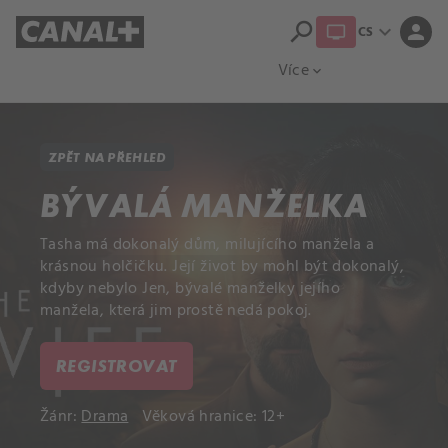
search
expand_more
person
CS
Přehled titulů
Apple TV
Moloch
Více
expand_more
ZPĚT NA PŘEHLED
BÝVALÁ MANŽELKA
Tasha má dokonalý dům, milujícího manžela a
krásnou holčičku. Její život by mohl být dokonalý,
kdyby nebylo Jen, bývalé manželky jejího
manžela, která jim prostě nedá pokoj.
REGISTROVAT
Žánr:
Drama
Věková hranice: 12+