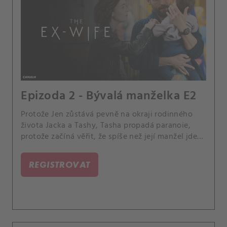
Epizoda 2 - Bývalá manželka E2
Protože Jen zůstává pevně na okraji rodinného
života Jacka a Tashy, Tasha propadá paranoie,
protože začíná věřit, že spíše než její manžel jde
Jen ve skutečnosti po její dceři. Její obavy se
naplní, když Emily zmizí.
REGISTROVAT