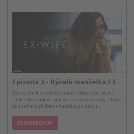
Epizoda 3 - Bývalá manželka E3
Tasha, která se zoufale snaží získat svou dceru
zpět, udělá cokoli, aby se dopátrala pravdy, i když
to znamená přijmout nabídku pomoci z
nepravděpodobného zdroje v podobě Jen. Když
vypátrají Jacka, konečně se ukáže, jaká je realita
REGISTROVAT
Tashina manželství.