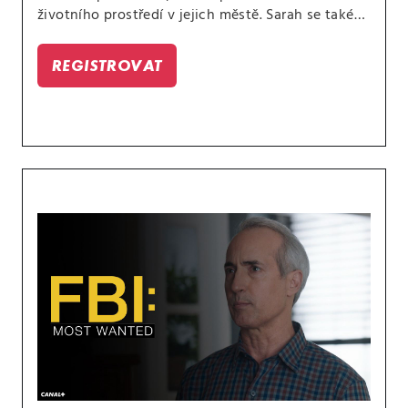
životního prostředí v jejich městě. Sarah se také
setkává s ostatními členy rodiny LaCroixových,
včetně Jessiny sestry Louise.
REGISTROVAT