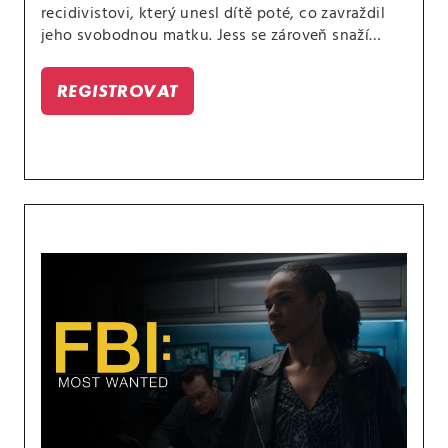
recidivistovi, který unesl dítě poté, co zavraždil
jeho svobodnou matku. Jess se zároveň snaží
překonat nepříjemnou výměnu názorů, ke které
došlo při jeho posledním setkání se Sarah.
REGISTROVAT