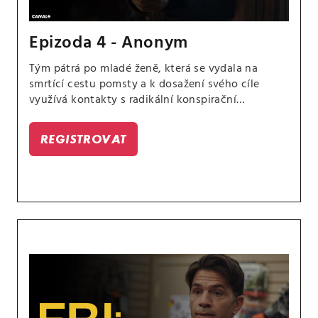
Epizoda 4 - Anonym
Tým pátrá po mladé ženě, která se vydala na
smrtící cestu pomsty a k dosažení svého cíle
využívá kontakty s radikální konspirační
organizací na internetu. Barnesová musí učinit
rozhodnutí, které změní její život, a je pro ni těžké
REGISTROVAT
nenechat se ovlivnit temnou stránkou své práce.