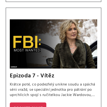
Epizoda 7 - Vítěz
Krátce poté, co podezřelý unikne soudu a spáchá
sérii vražd, se speciální jednotka pro pátrání po
uprchlících spojí s ručitelkou Jackie Wardovou,
aby ho vypátrala. Jess se nadále snaží posunout
ve svém milostném životě kupředu.