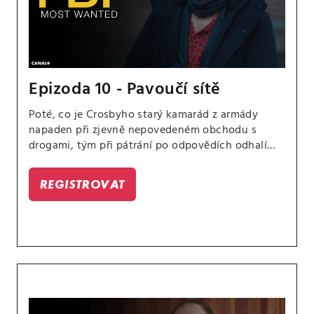
Epizoda 10 - Pavoučí sítě
Poté, co je Crosbyho starý kamarád z armády
napaden při zjevně nepovedeném obchodu s
drogami, tým při pátrání po odpovědích odhalí
nebezpečnou síť spiknutí. Jess po nečekaném
setkání zpochybňuje svůj vztah se Sarah.
REGISTROVAT