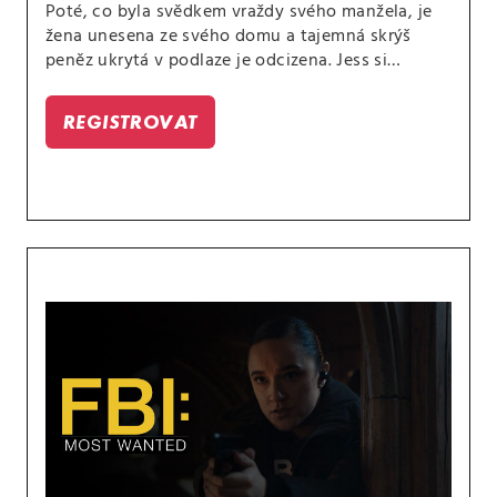
Poté, co byla svědkem vraždy svého manžela, je
žena unesena ze svého domu a tajemná skrýš
peněz ukrytá v podlaze je odcizena. Jess si
uvědomuje, že to může souviset s minulým
případem, a nutnost najít únosce se stává osobní
REGISTROVAT
záležitostí.