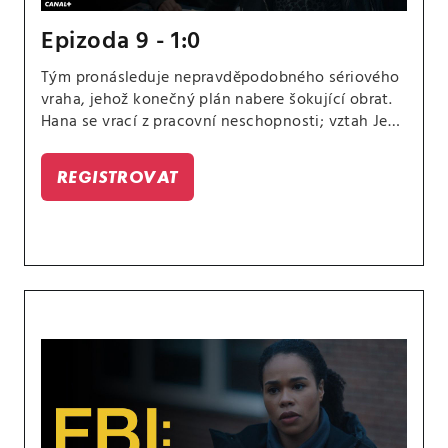
Epizoda 9 - 1:0
Tým pronásleduje nepravděpodobného sériového
vraha, jehož konečný plán nabere šokující obrat.
Hana se vrací z pracovní neschopnosti; vztah Jess
a Sarah se dále vyvíjí.
REGISTROVAT