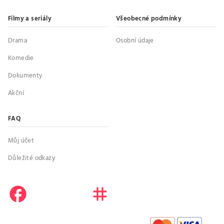
Filmy a seriály
Všeobecné podmínky
Drama
Osobní údaje
Komedie
Dokumenty
Akční
FAQ
Můj účet
Důležité odkazy
facebook
instagram
youtube