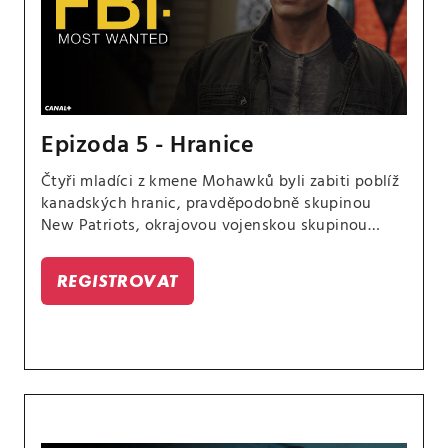
Epizoda 5 - Hranice
Čtyři mladíci z kmene Mohawků byli zabiti poblíž
kanadských hranic, pravděpodobně skupinou
New Patriots, okrajovou vojenskou skupinou
hlídkující na americko-kanadské hranici.
REGISTROVAT