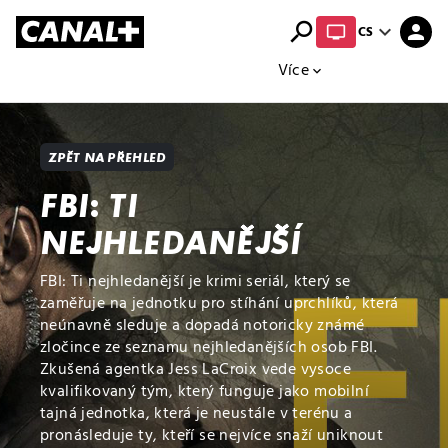
search
expand_more
person
CS
Přehled titulů
Apple TV
Moloch
Více
expand_more
ZPĚT NA PŘEHLED
FBI: TI
NEJHLEDANĚJŠÍ
FBI: Ti nejhledanější je krimi seriál, který se
zaměřuje na jednotku pro stíhání uprchlíků, která
neúnavně sleduje a dopadá notoricky známé
zločince ze seznamu nejhledanějších osob FBI.
Zkušená agentka Jess LaCroix vede vysoce
kvalifikovaný tým, který funguje jako mobilní
tajná jednotka, která je neustále v terénu a
pronásleduje ty, kteří se nejvíce snaží uniknout