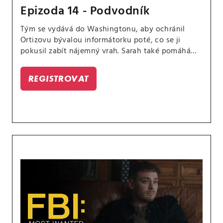
Epizoda 14 - Podvodník
Tým se vydává do Washingtonu, aby ochránil
Ortizovu bývalou informátorku poté, co se ji
pokusil zabít nájemný vrah. Sarah také pomáhá
Jessině rodině připravit se na svatbu Byrona a
Marie, která se koná na poslední chvíli na Jessině
REGISTROVAT
farmě.