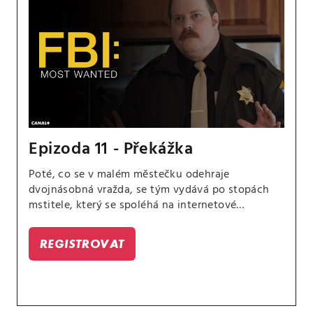
Epizoda 11 - Překážka
Poté, co se v malém městečku odehraje
dvojnásobná vražda, se tým vydává po stopách
mstitele, který se spoléhá na internetové
detektivy, aby ve jménu spravedlnosti vykonal
pomstu na podezřelých.
REGISTROVAT