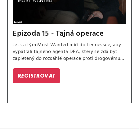
Epizoda 15 - Tajná operace
Jess a tým Most Wanted míří do Tennessee, aby
vypátrali tajného agenta DEA, který se zdá být
zapletený do rozsáhlé operace proti drogovému
kartelu. Sarah si navíc klade otázku, zda bylo
chybou nastěhovat se k Jessovi a Tali tak brzy.
REGISTROVAT