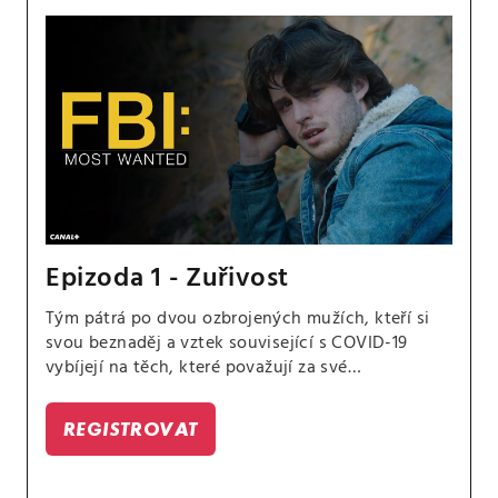
Epizoda 1 - Zuřivost
Tým pátrá po dvou ozbrojených mužích, kteří si
svou beznaděj a vztek související s COVID-19
vybíjejí na těch, které považují za své
utlačovatele, a Jessův otec se vrací do života
svého syna.
REGISTROVAT