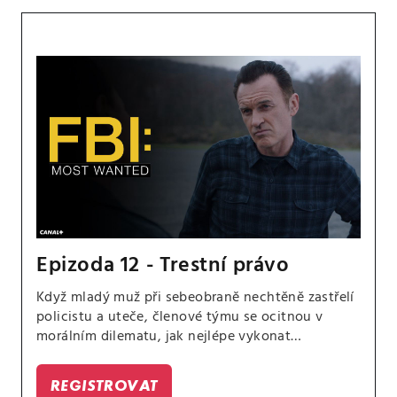
Epizoda 12 - Trestní právo
Když mladý muž při sebeobraně nechtěně zastřelí
policistu a uteče, členové týmu se ocitnou v
morálním dilematu, jak nejlépe vykonat
spravedlnost. Barnesová a její žena se potýkají s
plány na další dítě.
REGISTROVAT