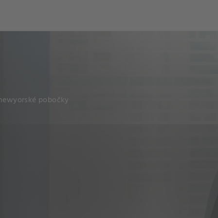
ch
Dcera národa
í newyorské pobočky