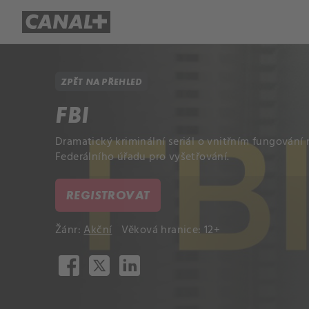
Přehled titulů
Apple TV
Molo
ZPĚT NA PŘEHLED
FBI
Dramatický kriminální seriál o vnitřním fungován
Federálního úřadu pro vyšetřování.
REGISTROVAT
Žánr:
Akční
Věková hranice: 12+