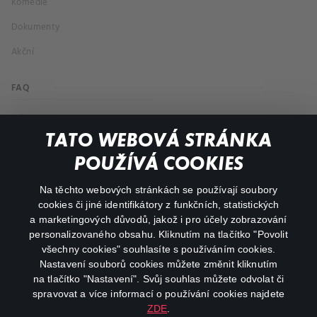
Komedie
Dokumenty
Akční
FAQ
Můj účet
TATO WEBOVÁ STRÁNKA
Důležité odkazy
POUŽÍVÁ COOKIES
Na těchto webových stránkách se používají soubory
facebook
instagram
cookies či jiné identifikátory z funkčních, statistických
a marketingových důvodů, jakož i pro účely zobrazování
personalizovaného obsahu. Kliknutím na tlačítko "Povolit
youtube
všechny cookies" souhlasíte s používáním cookies.
Nastavení souborů cookies můžete změnit kliknutím
na tlačítko "Nastavení". Svůj souhlas můžete odvolat či
spravovat a více informací o používání cookies najdete
ZDE
.