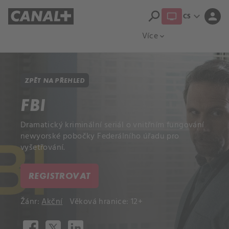
search
expand_more
person
CS
Přehled titulů
Apple TV
Moloch
Více
expand_more
ZPĚT NA PŘEHLED
FBI
Dramatický kriminální seriál o vnitřním fungování
newyorské pobočky Federálního úřadu pro
vyšetřování.
REGISTROVAT
Žánr:
Akční
Věková hranice: 12+