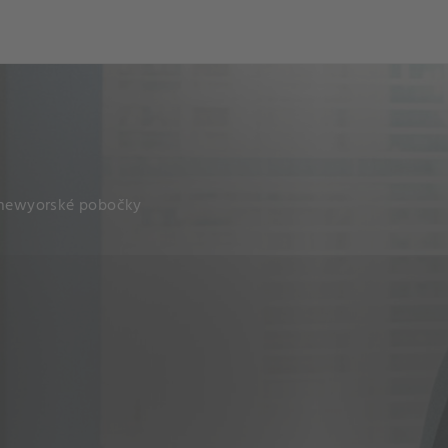
ch
Dcera národa
í newyorské pobočky