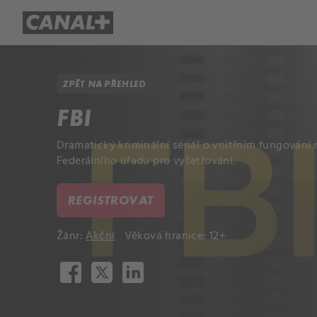
Přehled titulů
Apple TV
Molo
ZPĚT NA PŘEHLED
FBI
Dramatický kriminální seriál o vnitřním fungován
Federálního úřadu pro vyšetřování.
REGISTROVAT
Žánr:
Akční
Věková hranice: 12+