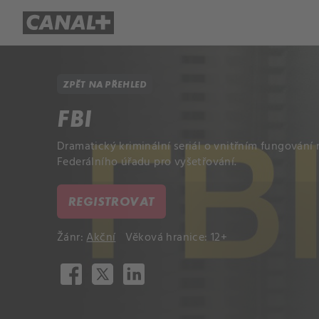
Přehled titulů
Apple TV
Molo
ZPĚT NA PŘEHLED
FBI
Dramatický kriminální seriál o vnitřním fungován
Federálního úřadu pro vyšetřování.
REGISTROVAT
Žánr:
Akční
Věková hranice: 12+