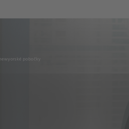
ch
Dcera národa
í newyorské pobočky