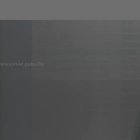
ch
Dcera národa
í newyorské pobočky