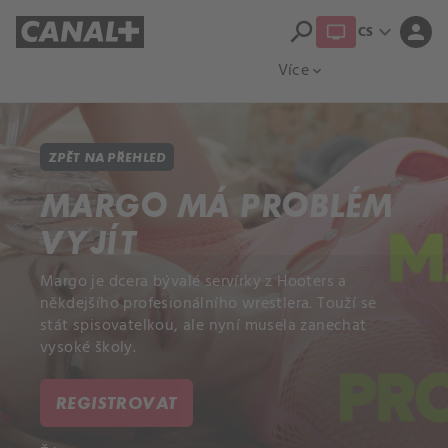
search
expand_more
person
CS
Přehled titulů
Apple TV
Moloch
Více
expand_more
ZPĚT NA PŘEHLED
MARGO MÁ PROBLÉM
VYJÍT
Margo je dcera bývalé servírky z Hooters a
někdejšího profesionálního wrestlera. Touží se
stát spisovatelkou, ale nyní musela zanechat
vysoké školy.
REGISTROVAT