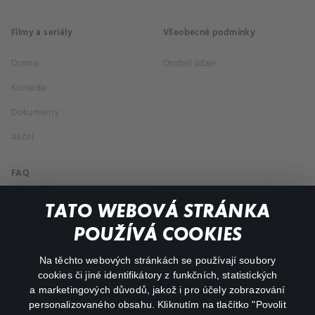
Filmy a seriály
Všeobecné podmínky
Drama
Osobní údaje
Komedie
Dokumenty
Akční
FAQ
Můj účet
TATO WEBOVÁ STRÁNKA
Důležité odkazy
POUŽÍVÁ COOKIES
Na těchto webových stránkách se používají soubory
facebook
instagram
cookies či jiné identifikátory z funkčních, statistických
a marketingových důvodů, jakož i pro účely zobrazování
personalizovaného obsahu. Kliknutím na tlačítko "Povolit