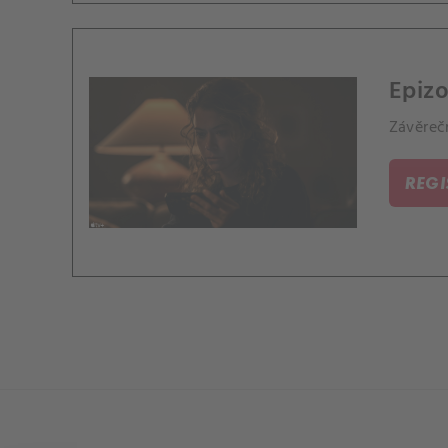
Epizo
Závěrečn
REG