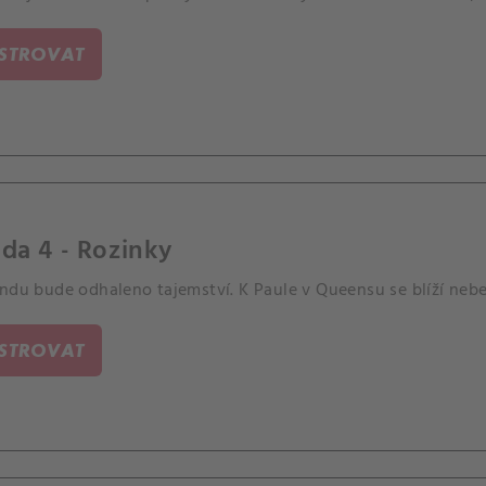
ISTROVAT
da 4 - Rozinky
ndu bude odhaleno tajemství. K Paule v Queensu se blíží nebez
ISTROVAT