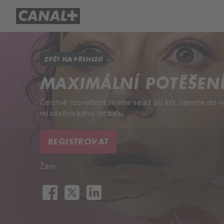
Přehled titulů
Apple TV
Molo
ZPĚT NA PŘEHLED
MAXIMÁLNÍ POTĚŠEN
Čerstvě rozvedená máma se až po krk zaplete do vy
mládežnického fotbalu.
REGISTROVAT
Žánr: