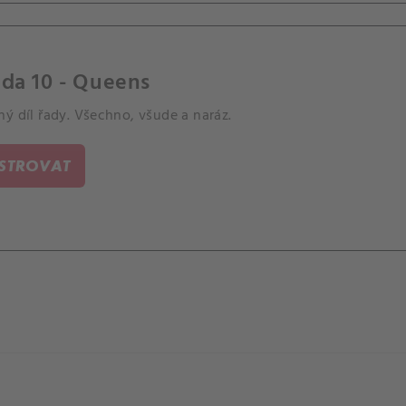
da 10 - Queens
ý díl řady. Všechno, všude a naráz.
ISTROVAT