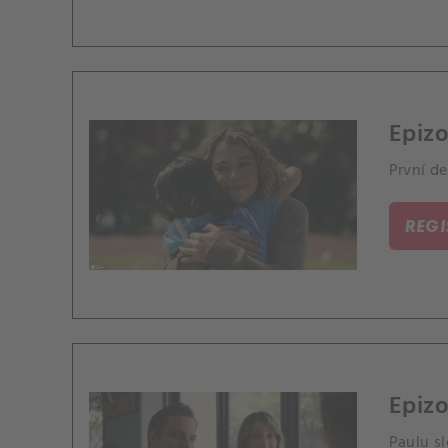
Epizo
První d
REG
Epizo
Paulu s