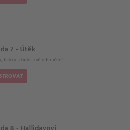
da 7 - Útěk
, balíky a bolestivé odloučení.
ISTROVAT
da 8 - Hallidayovi