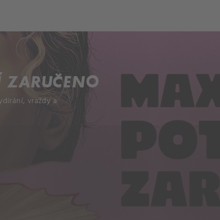
ch
Dcera národa
Í ZARUČENO
dírání, vraždy a