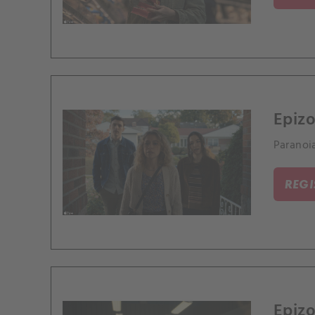
Epizo
Paranoia
REG
Epizo