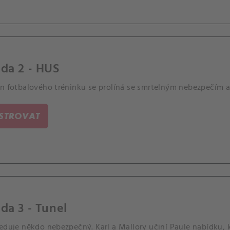
da 2 - HUS
en fotbalového tréninku se prolíná se smrtelným nebezpečím a
ISTROVAT
da 3 - Tunel
leduje někdo nebezpečný. Karl a Mallory učiní Paule nabídku,