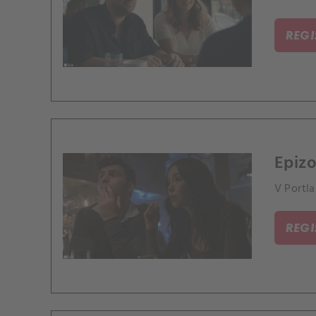
REG
Epizo
V Portla
REG