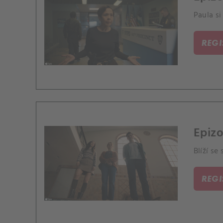
Paula si
REG
Epizo
Blíží se
REG