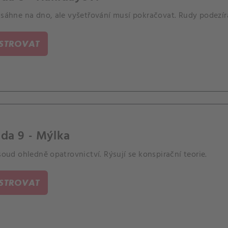
 sáhne na dno, ale vyšetřování musí pokračovat. Rudy podezírá
ISTROVAT
da 9 - Mýlka
 soud ohledně opatrovnictví. Rýsují se konspirační teorie.
ISTROVAT