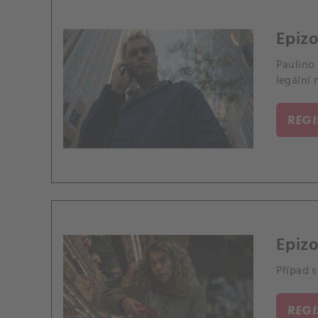
Epizo
Paulino 
legální 
REG
Epizo
Případ s
REG