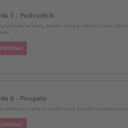
da 5 - Podvodník
vyšetřování zavede ji, Rudyho a Geri do děsivé situace. Mallo
meze.
ISTROVAT
da 6 - Poupata
e vyhrocuje a Paula se pro děti snaží narychlo uspořádat pizz
ISTROVAT