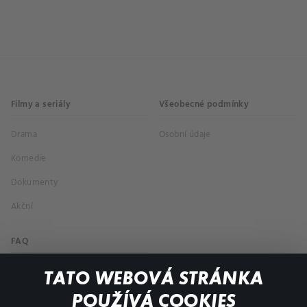
Filmy a seriály
Všeobecné podmínky
Drama
Osobní údaje
Komedie
Dokumenty
Akční
FAQ
Můj účet
TATO WEBOVÁ STRÁNKA
Důležité odkazy
POUŽÍVÁ COOKIES