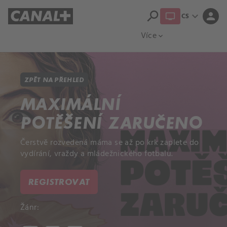
search
expand_more
person
CS
Přehled titulů
Apple TV
Moloch
Více
expand_more
ZPĚT NA PŘEHLED
MAXIMÁLNÍ
POTĚŠENÍ ZARUČENO
Čerstvě rozvedená máma se až po krk zaplete do
vydírání, vraždy a mládežnického fotbalu.
REGISTROVAT
Žánr: