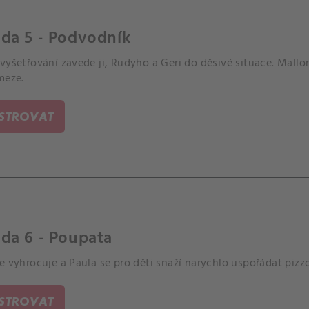
da 5 - Podvodník
vyšetřování zavede ji, Rudyho a Geri do děsivé situace. Mallo
meze.
ISTROVAT
da 6 - Poupata
e vyhrocuje a Paula se pro děti snaží narychlo uspořádat pizz
ISTROVAT