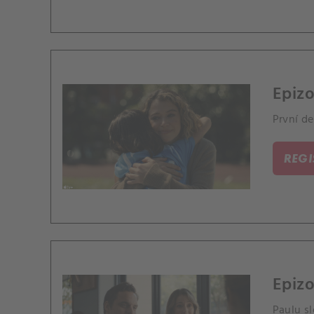
Epizo
První d
REG
Epizo
Paulu s