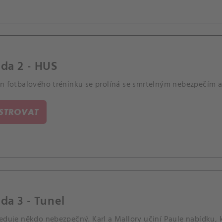
da 2 - HUS
en fotbalového tréninku se prolíná se smrtelným nebezpečím a
ISTROVAT
da 3 - Tunel
leduje někdo nebezpečný. Karl a Mallory učiní Paule nabídku,