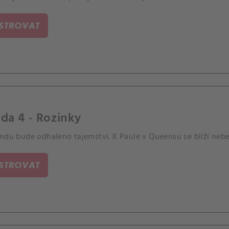
ISTROVAT
da 4 - Rozinky
ndu bude odhaleno tajemství. K Paule v Queensu se blíží nebez
ISTROVAT