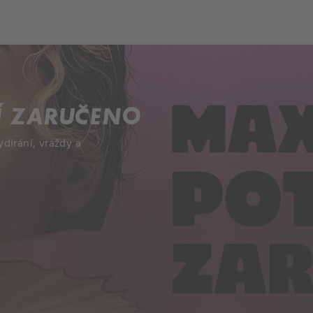
ch
Dcera národa
Í ZARUČENO
dírání, vraždy a