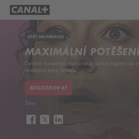
Přehled titulů
Apple TV
Molo
ZPĚT NA PŘEHLED
MAXIMÁLNÍ POTĚŠEN
Čerstvě rozvedená máma se až po krk zaplete do vy
mládežnického fotbalu.
REGISTROVAT
Žánr: