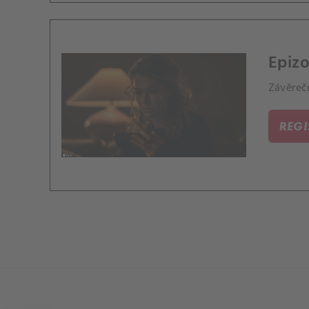
Epizo
Závěrečn
REG