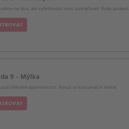
 sáhne na dno, ale vyšetřování musí pokračovat. Rudy podezírá
ISTROVAT
da 9 - Mýlka
 soud ohledně opatrovnictví. Rýsují se konspirační teorie.
ISTROVAT