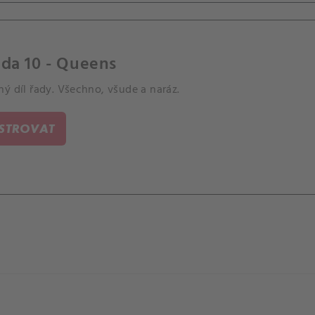
da 10 - Queens
ý díl řady. Všechno, všude a naráz.
ISTROVAT