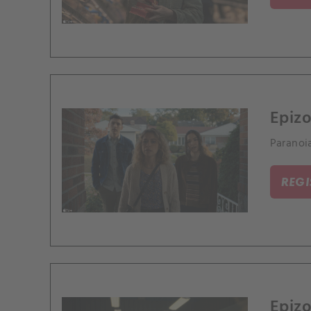
Epizo
Paranoia
REG
Epizo