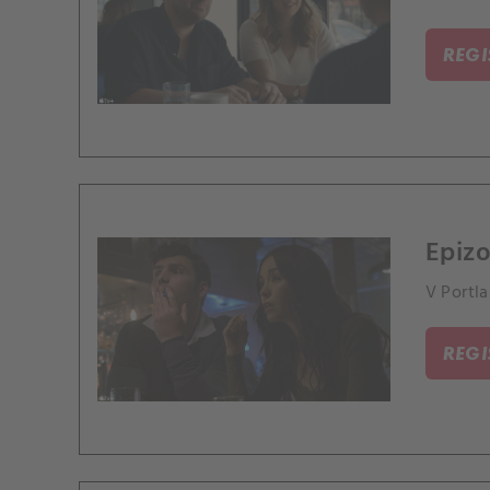
REG
Epizo
V Portla
REG