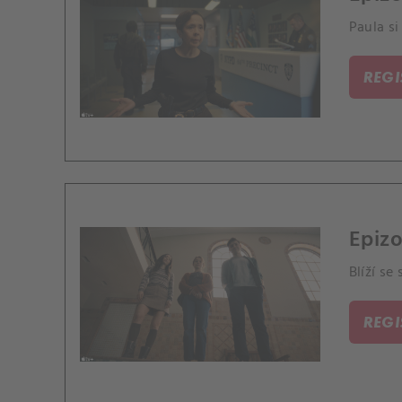
Paula si
REG
Epizo
Blíží se
REG