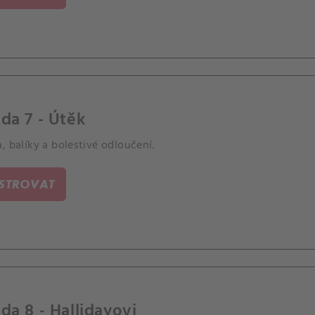
da 7 - Útěk
, balíky a bolestivé odloučení.
ISTROVAT
da 8 - Hallidayovi