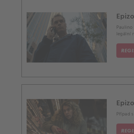
Epizo
Paulino 
legální 
REG
Epizo
Případ s
REG