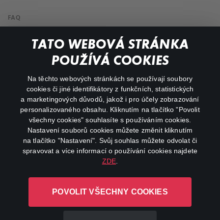
FAQ
Můj účet
TATO WEBOVÁ STRÁNKA
Důležité odkazy
POUŽÍVÁ COOKIES
Na těchto webových stránkách se používají soubory
facebook
instagram
cookies či jiné identifikátory z funkčních, statistických
a marketingových důvodů, jakož i pro účely zobrazování
personalizovaného obsahu. Kliknutím na tlačítko "Povolit
youtube
všechny cookies" souhlasíte s používáním cookies.
Nastavení souborů cookies můžete změnit kliknutím
na tlačítko "Nastavení". Svůj souhlas můžete odvolat či
spravovat a více informací o používání cookies najdete
ZDE
.
Canal+ Luxembourg S. à r.l. se sídlem Rue Albert Borschette 4,
L-1246 Luxembourg R.C.S.
POVOLIT VŠECHNY COOKIES
Luxembourg: B 87.905
Všechna práva vyhrazena