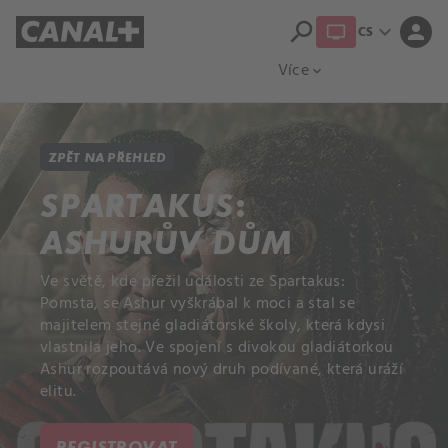
search
expand_more
person
CS
Přehled titulů
Apple TV
Moloch
Více
expand_more
ZPĚT NA PŘEHLED
SPARTAKUS:
ASHURŮV DŮM
Ve světě, kde přežil události ze Spartakus:
Pomsta, se Ashur vyškrábal k moci a stal se
majitelem stejné gladiátorské školy, která kdysi
vlastnila jeho. Ve spojení s divokou gladiátorkou
Ashur rozpoutává nový druh podívané, která uráží
elitu.
REGISTROVAT