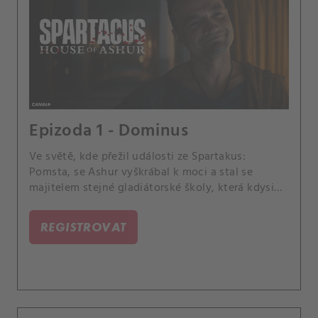
Epizoda 1 - Dominus
Ve světě, kde přežil události ze Spartakus:
Pomsta, se Ashur vyškrábal k moci a stal se
majitelem stejné gladiátorské školy, která kdysi
vlastnila jeho. Ve spojení s divokou gladiátorkou
Ashur rozpoutává nový druh podívané, která uráží
REGISTROVAT
elitu.