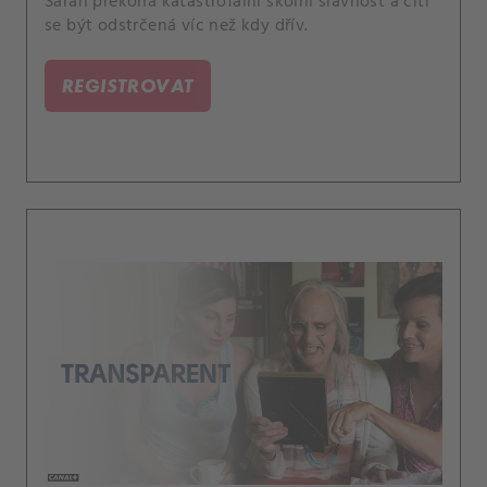
Sarah překoná katastrofální školní slavnost a cítí
se být odstrčená víc než kdy dřív.
REGISTROVAT