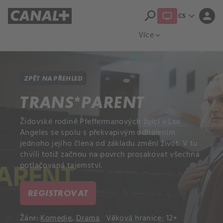
search
expand_more
person
CS
Přehled titulů
Apple TV
Moloch
Více
expand_more
ZPĚT NA PŘEHLED
TRANS*PARENT
Židovské rodině Pfeffermanových žijící v Los
Angeles se spolu s překvapivým odhalením
jednoho jejího člena od základu změní život. V tu
chvíli totiž začnou na povrch prosakovat všechna
potlačovaná tajemství.
REGISTROVAT
Žánr:
Komedie
,
Drama
Věková hranice: 12+