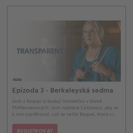
Epizoda 3 - Berkeleyská sedma
Josh s Raquel si budují hnízdečko v domě
Pfeffermanových. Josh nabídne Coltonovi, aby se
k nim nastěhoval, což se nelíbí Raquel, která si
přeje, aby se Josh věnoval hlavně jí.
REGISTROVAT