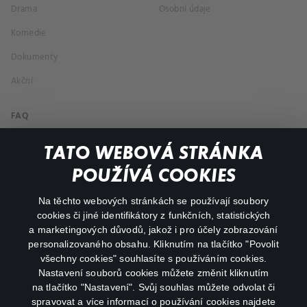
Drama
Osobní údaje
Komedie
Dokumenty
Akční
FAQ
Můj účet
TATO WEBOVÁ STRÁNKA
Důležité odkazy
POUŽÍVÁ COOKIES
Na těchto webových stránkách se používají soubory
facebook
instagram
cookies či jiné identifikátory z funkčních, statistických
a marketingových důvodů, jakož i pro účely zobrazování
personalizovaného obsahu. Kliknutím na tlačítko "Povolit
youtube
všechny cookies" souhlasíte s používáním cookies.
Nastavení souborů cookies můžete změnit kliknutím
na tlačítko "Nastavení". Svůj souhlas můžete odvolat či
spravovat a více informací o používání cookies najdete