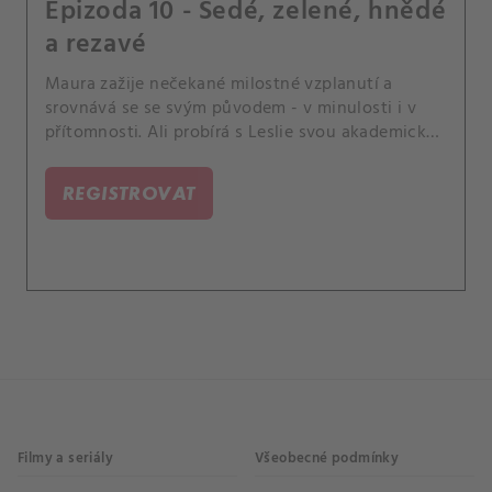
Epizoda 10 - Šedé, zelené, hnědé
a rezavé
Maura zažije nečekané milostné vzplanutí a
srovnává se se svým původem - v minulosti i v
přítomnosti. Ali probírá s Leslie svou akademickou
budoucnost.
REGISTROVAT
Filmy a seriály
Všeobecné podmínky