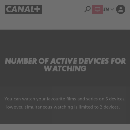
search
expand_more
person
EN
Library
Apple TV+
NUMBER OF ACTIVE DEVICES FOR
WATCHING
You can watch your favourite films and series on 5 devices.
However, simultaneous watching is limited to 2 devices.