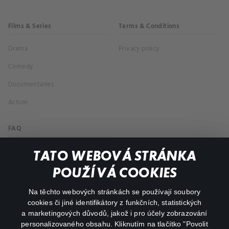
Films & Series
Terms & Conditions
Drama
Privacy policy
Comedy
Documentaries
Action
FAQ
My profile
TATO WEBOVÁ STRÁNKA
Important links
POUŽÍVÁ COOKIES
Na těchto webových stránkách se používají soubory
facebook
instagram
cookies či jiné identifikátory z funkčních, statistických
a marketingových důvodů, jakož i pro účely zobrazování
personalizovaného obsahu. Kliknutím na tlačítko "Povolit