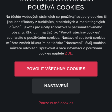
POUŽÍVÁ COOKIES
Na těchto webových stránkách se používají soubory cookies či
jiné identifikátory z funkčních, statistických a marketingových
Bývalá manželka
důvodů, jakož i pro účely zobrazování personalizovaného
Series
Drama
obsahu. Kliknutím na tlačítko "Povolit všechny cookies"
souhlasíte s používáním cookies. Nastavení souborů cookies
můžete změnit kliknutím na tlačítko "Nastavení". Svůj souhlas
můžete odvolat či spravovat a více informací o používání
cookies najdete
ZDE
.
POVOLIT VŠECHNY COOKIES
NASTAVENÍ
Rodiny jako ta naše
Pouze nutné cookies
Series
Drama
,
Science Fiction