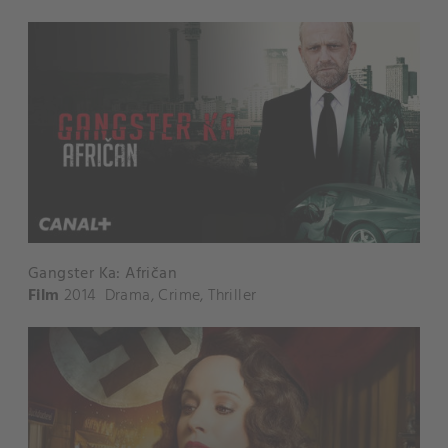
Gangster Ka: Afričan
Film
2014
Drama
,
Crime
,
Thriller