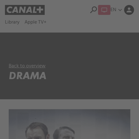
search
EN
expand_more
person
Library
Apple TV+
Back to overview
DRAMA