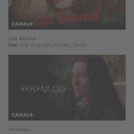
Lída Baarová
Film
2016
Biography
,
History
,
Drama
Versailles