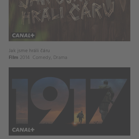
Jak jsme hráli čáru
Film
2014
Comedy
,
Drama