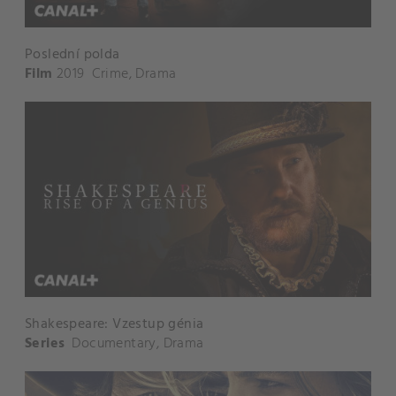
Poslední polda
Film
2019
Crime
,
Drama
Shakespeare: Vzestup génia
Series
Documentary
,
Drama