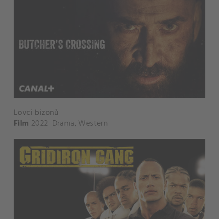
Lovci bizonů
Film
2022
Drama
,
Western