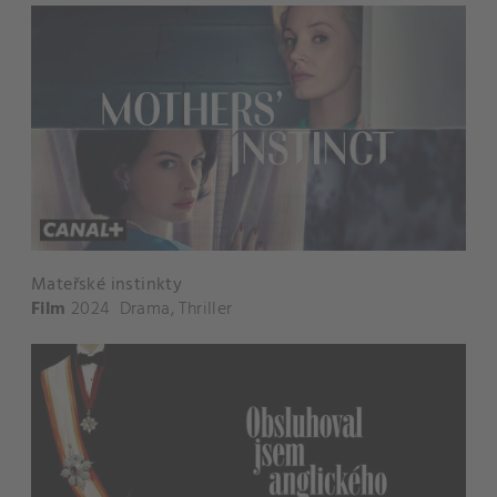
Mateřské instinkty
Film
2024
Drama
,
Thriller