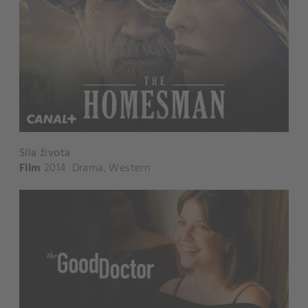
Síla života
Film
2014
Drama
,
Western