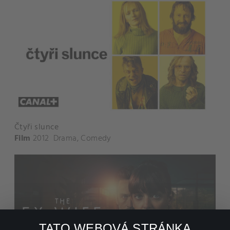
Čtyři slunce
Film
2012
Drama
,
Comedy
TATO WEBOVÁ STRÁNKA