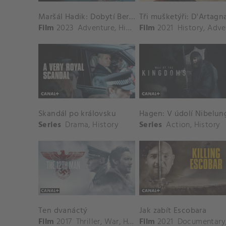
Maršál Hadik: Dobytí Berlína
Tři mušketýři: D'Artagn
Film
2023
Adventure
,
History
Film
2021
History
,
Adventu
Skandál po královsku
Hagen: V údolí Nibelun
Series
Drama
,
History
Series
Action
,
History
Ten dvanáctý
Jak zabít Escobara
Film
2017
Thriller
,
War
,
History
Film
,
Drama
2021
Documentary