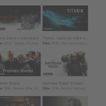
tre-Dame v plamenech
Titanic: Cesta do srdce vraku
lm
2022
Drama
,
History
Film
2020
Documentary
,
History
amen života
Hacksaw Ridge: Zrození hrdiny
lm
1999
Drama
,
War
,
History
Film
,
Romance
2016
Drama
,
History