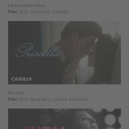
Láska podle plánu
Film
2022
Romance
,
Comedy
Priscilla
Film
2023
Biography
,
Drama
,
Romance