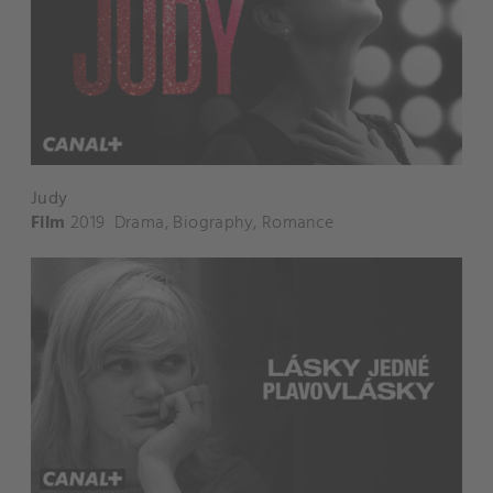
Judy
Film
2019
Drama
,
Biography
,
Romance