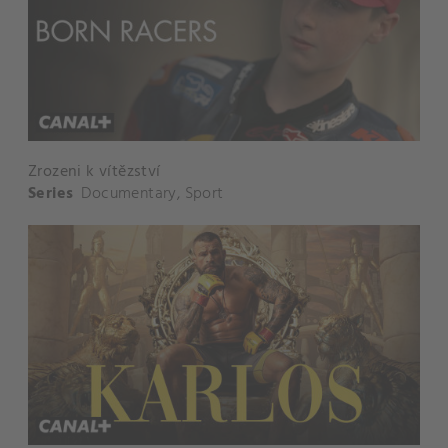
Zrozeni k vítězství
Series
Documentary
,
Sport