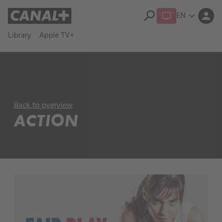
search
EN
expand_more
person
Library
Apple TV+
Back to overview
ACTION