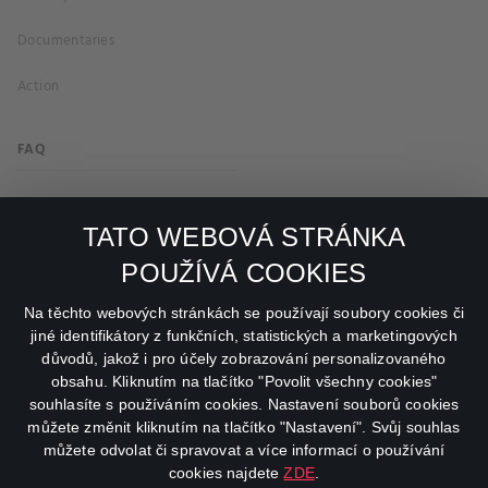
Documentaries
Action
FAQ
My profile
TATO WEBOVÁ STRÁNKA
Important links
POUŽÍVÁ COOKIES
facebook
instagram
Na těchto webových stránkách se používají soubory cookies či
jiné identifikátory z funkčních, statistických a marketingových
důvodů, jakož i pro účely zobrazování personalizovaného
youtube
obsahu. Kliknutím na tlačítko "Povolit všechny cookies"
souhlasíte s používáním cookies. Nastavení souborů cookies
můžete změnit kliknutím na tlačítko "Nastavení". Svůj souhlas
můžete odvolat či spravovat a více informací o používání
cookies najdete
ZDE
.