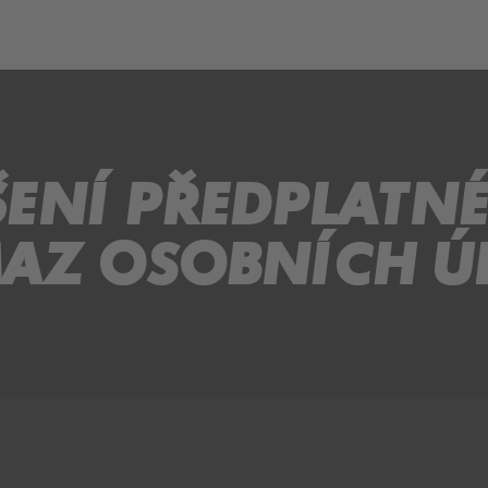
ch
Dcera národa
ENÍ PŘEDPLATN
AZ OSOBNÍCH Ú