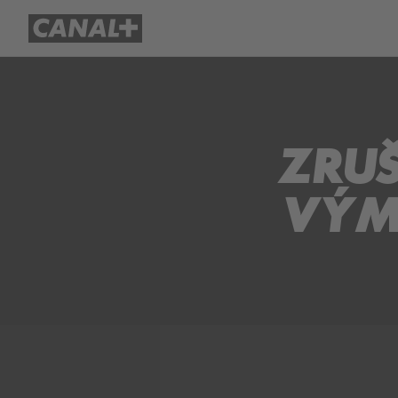
Přehled titulů
Apple TV
Molo
ZRUŠ
VÝM