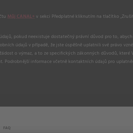
účtu
Můj CANAL+
v sekci Předplatné kliknutím na tlačítko „Zrušit
dajů, pokud neexistuje dostatečný právní důvod pro to, abych
bních údajů v případě, že jste úspěšně uplatnili své právo vzn
žádost o výmaz, a to ze specifických zákonných důvodů, které 
. Podrobnější informace včetně kontaktních údajů pro uplatněn
FAQ