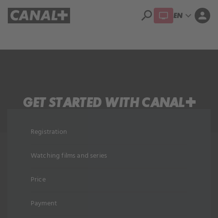
search
expand_more
person
EN
Library
Apple TV+
GET STARTED WITH CANAL+
Registration
Watching films and series
Price
Payment