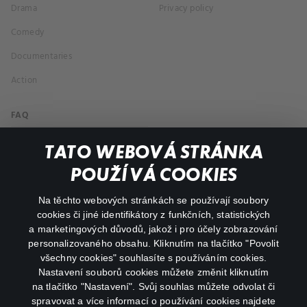
Drama
Privacy policy
Comedy
Documentaries
Action
FAQ
My profile
TATO WEBOVÁ STRÁNKA
Important links
POUŽÍVÁ COOKIES
Na těchto webových stránkách se používají soubory
facebook
instagram
cookies či jiné identifikátory z funkčních, statistických
a marketingových důvodů, jakož i pro účely zobrazování
personalizovaného obsahu. Kliknutím na tlačítko "Povolit
youtube
všechny cookies" souhlasíte s používáním cookies.
Nastavení souborů cookies můžete změnit kliknutím
na tlačítko "Nastavení". Svůj souhlas můžete odvolat či
spravovat a více informací o používání cookies najdete